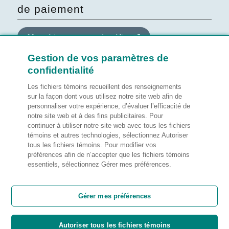
de paiement
Mettre à jour votre carte de crédit
Gestion de vos paramètres de
confidentialité
Mettre à jour le consentement
quant au site Web
Les fichiers témoins recueillent des renseignements
sur la façon dont vous utilisez notre site web afin de
personnaliser votre expérience, d’évaluer l’efficacité de
Gérer mes préférences
notre site web et à des fins publicitaires. Pour
continuer à utiliser notre site web avec tous les fichiers
témoins et autres technologies, sélectionnez Autoriser
tous les fichiers témoins. Pour modifier vos
préférences afin de n’accepter que les fichiers témoins
Notes légales
essentiels, sélectionnez Gérer mes préférences.
Satisfaction de la clientèle
Gérer mes préférences
Autoriser tous les fichiers témoins