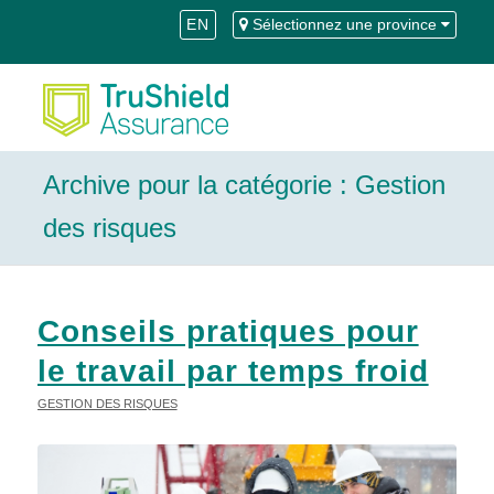
Skip
Aller
EN
Sélectionnez une province
to
à
Content
la
navigation
Archive pour la catégorie : Gestion
des risques
Conseils pratiques pour
le travail par temps froid
GESTION DES RISQUES