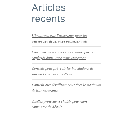
Articles
récents
L’importance de l’assurance pour les
entreprises de services professionnels
Comment prévenir les vols commis par des
employés dans votre petite entreprise
Conseils pour prévenir les inondations de
sous-sol et les dégâts d’eau
Conseils aux détaillants pour tirer le maximum
de leur assurance
Quelles protections choisir pour mon
commerce de détail?