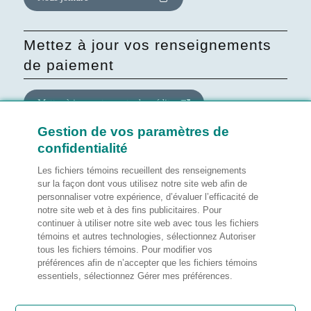
Mettez à jour vos renseignements
de paiement
Mettre à jour votre carte de crédit
Gestion de vos paramètres de
confidentialité
Mettre à jour le consentement
quant au site Web
Les fichiers témoins recueillent des renseignements
sur la façon dont vous utilisez notre site web afin de
personnaliser votre expérience, d’évaluer l’efficacité de
Gérer mes préférences
notre site web et à des fins publicitaires. Pour
continuer à utiliser notre site web avec tous les fichiers
témoins et autres technologies, sélectionnez Autoriser
tous les fichiers témoins. Pour modifier vos
préférences afin de n’accepter que les fichiers témoins
Notes légales
essentiels, sélectionnez Gérer mes préférences.
Satisfaction de la clientèle