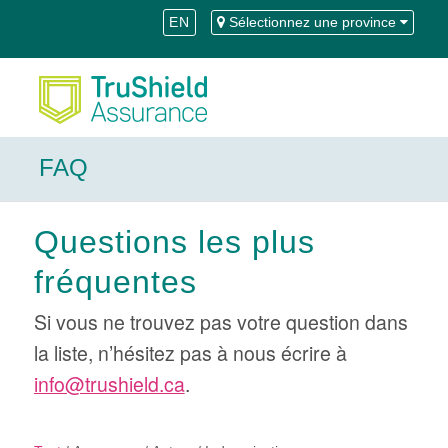
Skip
Aller
EN
Sélectionnez une province
to
à
Content
la
navigation
FAQ
Questions les plus
fréquentes
Si vous ne trouvez pas votre question dans
la liste, n’hésitez pas à nous écrire à
info@trushield.ca
.