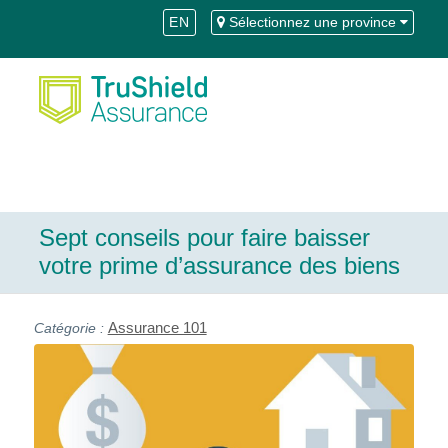
Skip
Aller
EN
Sélectionnez une province
to
à
Content
la
navigation
Sept conseils pour faire baisser
votre prime d’assurance des biens
Assurance 101