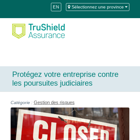
Skip
Aller
EN
Sélectionnez une province
to
à
Content
la
navigation
Protégez votre entreprise contre
les poursuites judiciaires
Gestion des risques