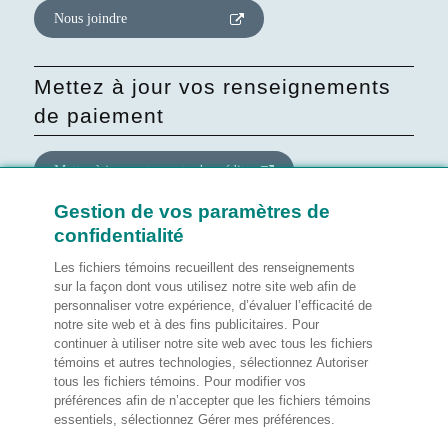
Nous joindre
Mettez à jour vos renseignements
de paiement
Mettre à jour votre carte de crédit
Gestion de vos paramètres de
confidentialité
Mettre à jour le consentement
quant au site Web
Les fichiers témoins recueillent des renseignements
sur la façon dont vous utilisez notre site web afin de
personnaliser votre expérience, d’évaluer l’efficacité de
Gérer mes préférences
notre site web et à des fins publicitaires. Pour
continuer à utiliser notre site web avec tous les fichiers
témoins et autres technologies, sélectionnez Autoriser
tous les fichiers témoins. Pour modifier vos
préférences afin de n’accepter que les fichiers témoins
Notes légales
essentiels, sélectionnez Gérer mes préférences.
Satisfaction de la clientèle