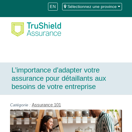
Skip
Aller
EN
Sélectionnez une province
to
à
Content
la
navigation
L’importance d’adapter votre
assurance pour détaillants aux
besoins de votre entreprise
Assurance 101