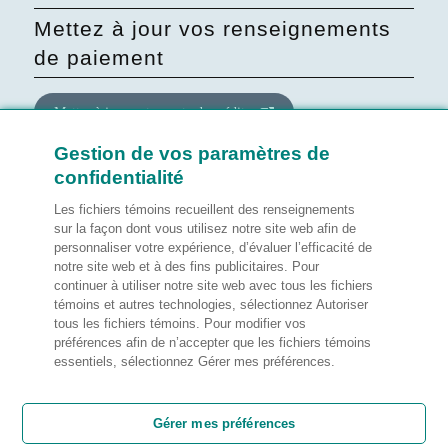
Mettez à jour vos renseignements
de paiement
Mettre à jour votre carte de crédit
Gestion de vos paramètres de
confidentialité
Mettre à jour le consentement
quant au site Web
Les fichiers témoins recueillent des renseignements
sur la façon dont vous utilisez notre site web afin de
personnaliser votre expérience, d’évaluer l’efficacité de
Gérer mes préférences
notre site web et à des fins publicitaires. Pour
continuer à utiliser notre site web avec tous les fichiers
témoins et autres technologies, sélectionnez Autoriser
tous les fichiers témoins. Pour modifier vos
préférences afin de n’accepter que les fichiers témoins
Notes légales
essentiels, sélectionnez Gérer mes préférences.
Satisfaction de la clientèle
Gérer mes préférences