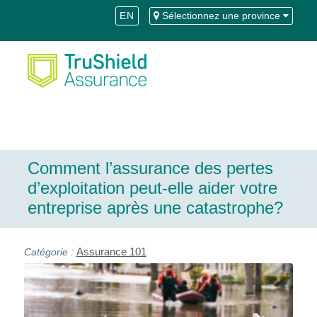
Skip
Aller
EN
Sélectionnez une province
to
à
Content
la
navigation
Comment l’assurance des pertes
d’exploitation peut-elle aider votre
entreprise après une catastrophe?
Assurance 101