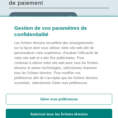
de paiement
Mettre à jour votre carte de crédit
Gestion de vos paramètres de
confidentialité
Mettre à jour le consentement
quant au site Web
Les fichiers témoins recueillent des renseignements
sur la façon dont vous utilisez notre site web afin de
personnaliser votre expérience, d’évaluer l’efficacité de
Gérer mes préférences
notre site web et à des fins publicitaires. Pour
continuer à utiliser notre site web avec tous les fichiers
témoins et autres technologies, sélectionnez Autoriser
tous les fichiers témoins. Pour modifier vos
préférences afin de n’accepter que les fichiers témoins
Notes légales
essentiels, sélectionnez Gérer mes préférences.
Satisfaction de la clientèle
Gérer mes préférences
Autoriser tous les fichiers témoins