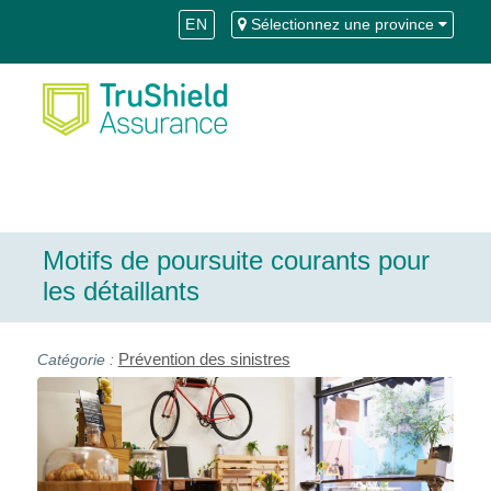
Skip
Aller
EN
Sélectionnez une province
to
à
Content
la
navigation
Motifs de poursuite courants pour
les détaillants
Prévention des sinistres