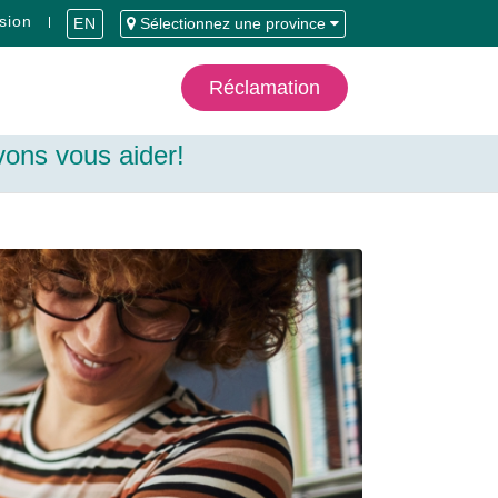
sion
EN
Sélectionnez une province
Réclamation
ons vous aider!