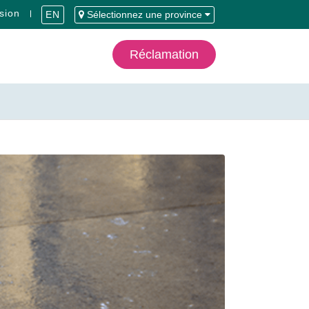
sion
EN
Sélectionnez une province
Réclamation