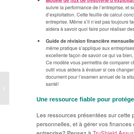
Modèle de flux de trésorerie d’exploita
suivre la performance de l’entreprise, et s
d’exploitation. Cette feuille de calcul con
entreprise. Même s’il n’est pas toujours fa
aidera à savoir quoi faire pour réaliser des
Guide de révision financière mensuell
même pratique s’applique aux entreprises. 
excellente façon de savoir ce qui va bien,
Ce modèle vous permettra de comparer chaq
outil vous aidera à évaluer si ces change
document pour l’examen annuel de la situa
Ressources
santé!
ingénieuses pour
entrepreneurs technos
Une ressource fiable pour protége
Les ressources présentées sur cette 
personnelles, et à gérer vos finances 
entreprise? Pensez à
TruShield Assu