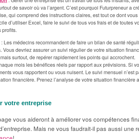
tion
: Gérer une entreprise est un travail de tous les instants, ave
urtout de savoir où va l’argent. C’est pourquoi Futurpreneur a cr
cise, qui comprend des instructions claires, est tout ce dont vou
cile d’utiliser Excel, faire le suivi de tous vos frais et de tou
 profits.
e
: Les médecins recommandent de faire un bilan de santé régulier
Vous devriez assurer un suivi régulier de votre situation financiè
 mais surtout, de repérer rapidement les points qui accrochent.
ue mois les bénéfices réels par rapport aux prévisions. Si vou
ments vous rapportent ou vous nuisent. Le suivi mensuel n’est 
tion financière. Prenez l’analyse de votre situation financière
r votre entreprise
page vous aideront à améliorer vos compétences fin
d’entreprise. Mais ne vous faudrait-il pas aussi une 
rance
!