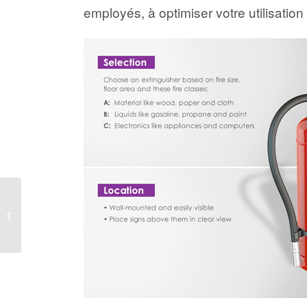
employés, à optimiser votre utilisation
La prévention des
sinistres : un choix
logique et rentable