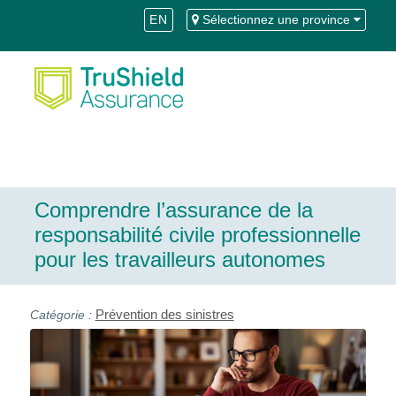
Skip
Aller
EN
Sélectionnez une province
to
à
Content
la
navigation
Comprendre l’assurance de la
responsabilité civile professionnelle
pour les travailleurs autonomes
Prévention des sinistres