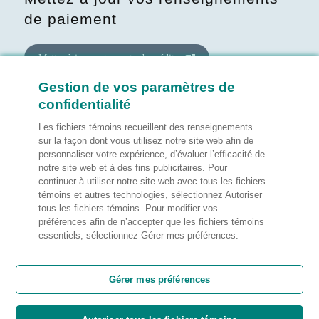
de paiement
Mettre à jour votre carte de crédit
Gestion de vos paramètres de
confidentialité
Mettre à jour le consentement
quant au site Web
Les fichiers témoins recueillent des renseignements
sur la façon dont vous utilisez notre site web afin de
personnaliser votre expérience, d’évaluer l’efficacité de
Gérer mes préférences
notre site web et à des fins publicitaires. Pour
continuer à utiliser notre site web avec tous les fichiers
témoins et autres technologies, sélectionnez Autoriser
tous les fichiers témoins. Pour modifier vos
préférences afin de n’accepter que les fichiers témoins
Notes légales
essentiels, sélectionnez Gérer mes préférences.
Satisfaction de la clientèle
Gérer mes préférences