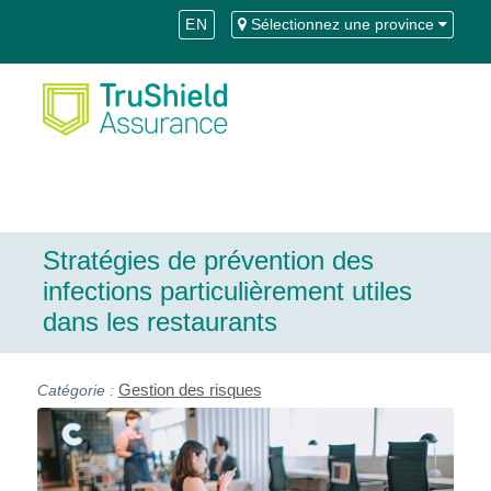
Skip
Aller
EN
Sélectionnez une province
to
à
Content
la
navigation
Stratégies de prévention des
infections particulièrement utiles
dans les restaurants
Gestion des risques