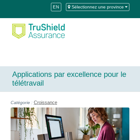
Skip
Aller
EN
Sélectionnez une province
to
à
Content
la
navigation
Applications par excellence pour le
télétravail
Croissance