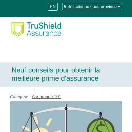
Skip
Aller
EN
Sélectionnez une province
to
à
Content
la
navigation
Neuf conseils pour obtenir la
meilleure prime d’assurance
Assurance 101