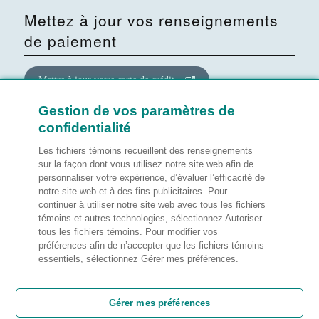
Mettez à jour vos renseignements
de paiement
Mettre à jour votre carte de crédit
Gestion de vos paramètres de
Mettre à jour le consentement
confidentialité
quant au site Web
Les fichiers témoins recueillent des renseignements
sur la façon dont vous utilisez notre site web afin de
personnaliser votre expérience, d’évaluer l’efficacité de
Gérer mes préférences
notre site web et à des fins publicitaires. Pour
continuer à utiliser notre site web avec tous les fichiers
témoins et autres technologies, sélectionnez Autoriser
tous les fichiers témoins. Pour modifier vos
préférences afin de n’accepter que les fichiers témoins
Notes légales
essentiels, sélectionnez Gérer mes préférences.
Satisfaction de la clientèle
Gérer mes préférences