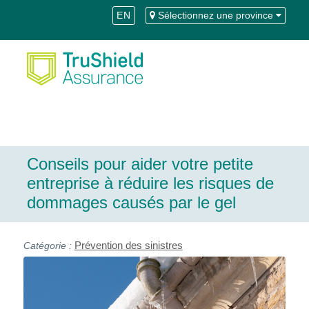
Skip
Aller
EN
Sélectionnez une province
to
à
Content
la
navigation
Conseils pour aider votre petite
entreprise à réduire les risques de
dommages causés par le gel
Prévention des sinistres