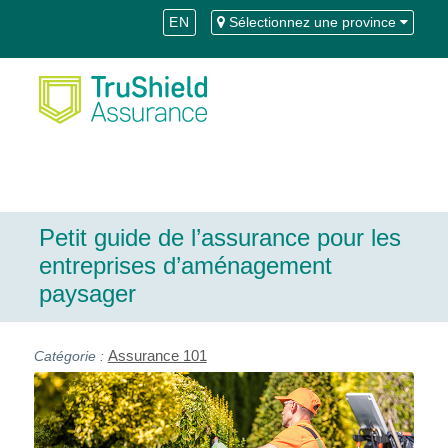
Skip
Aller
EN
Sélectionnez une province
to
à
Content
la
navigation
Petit guide de l’assurance pour les
entreprises d’aménagement
paysager
Assurance 101