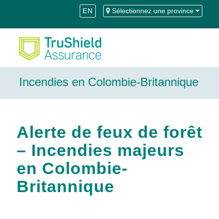
Skip
Aller
EN
Sélectionnez une province
to
à
Content
la
navigation
Incendies en Colombie-Britannique
Alerte de feux de forêt
– Incendies majeurs
en Colombie-
Britannique